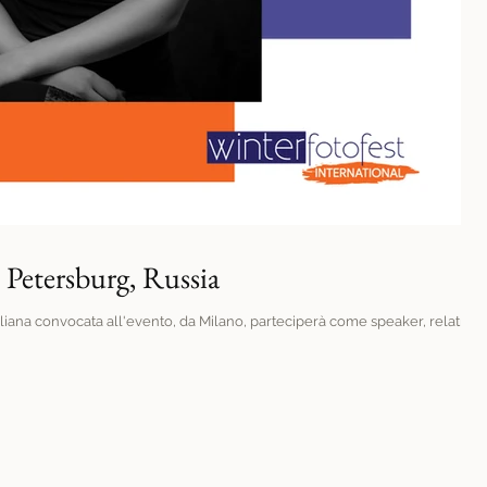
. Petersburg, Russia
taliana convocata all'evento, da Milano, parteciperà come speaker, relatrice