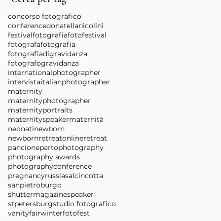
concorso fotografico
conference
donatellanicolini
festivalfotografia
fotofestival
fotografa
fotografia
fotografiadigravidanza
fotografo
gravidanza
internationalphotographer
intervista
italianphotographer
maternity
maternityphotographer
maternityportraits
maternityspeaker
maternità
neonati
newborn
newbornretreat
onlineretreat
pancione
parto
photography
photography awards
photographyconference
pregnancy
russia
salcincotta
sanpietroburgo
shuttermagazine
speaker
stpetersburg
studio fotografico
vanityfair
winterfotofest