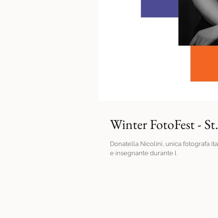
Winter FotoFest - St
Donatella Nicolini, unica fotografa i
e insegnante durante l