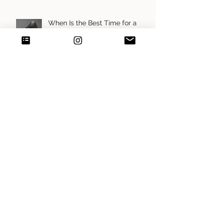
When Is the Best Time for a
Maternity Photoshoot?
Inside a Private Luxury Maternity
Photoshoot
Donatella Nicolini al CODEX di
Bologna: Arte, tecnologia e
sguardo contemporaneo