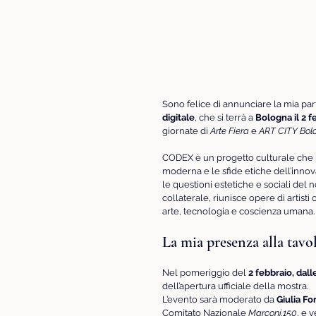
Sono felice di annunciare la mia par
digitale
, che si terrà a 
Bologna il 2 
giornate di 
Arte Fiera
 e 
ART CITY Bol
CODEX è un progetto culturale che 
moderna e le sfide etiche dell’innov
le questioni estetiche e sociali del
collaterale, riunisce opere di artisti
arte, tecnologia e coscienza umana.
La mia presenza alla tavo
Nel pomeriggio del 
2 febbraio, dall
dell’apertura ufficiale della mostra.
L’evento sarà moderato da 
Giulia Fo
Comitato Nazionale 
Marconi.150
, e v