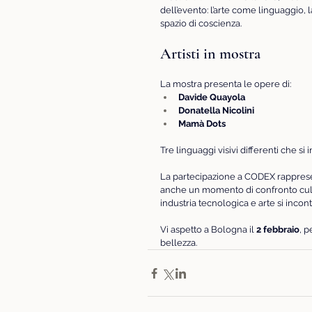
dell’evento: l’arte come linguaggio
spazio di coscienza.
Artisti in mostra
La mostra presenta le opere di:
Davide Quayola
Donatella Nicolini
Mamà Dots
Tre linguaggi visivi differenti che s
La partecipazione a CODEX rapprese
anche un momento di confronto cultural
industria tecnologica e arte si incon
Vi aspetto a Bologna il 
2 febbraio
, 
bellezza.