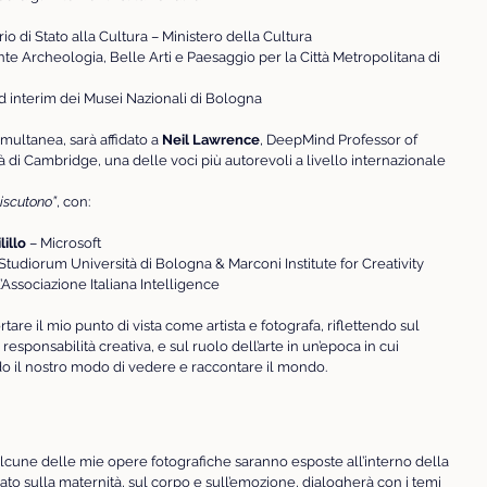
rio di Stato alla Cultura – Ministero della Cultura
te Archeologia, Belle Arti e Paesaggio per la Città Metropolitana di 
ad interim dei Musei Nazionali di Bologna
multanea, sarà affidato a 
Neil Lawrence
, DeepMind Professor of 
 di Cambridge, una delle voci più autorevoli a livello internazionale 
iscutono”
, con:
lillo
 – Microsoft
Studiorum Università di Bologna & Marconi Institute for Creativity
’Associazione Italiana Intelligence
tare il mio punto di vista come artista e fotografa, riflettendo sul 
esponsabilità creativa, e sul ruolo dell’arte in un’epoca in cui 
nendo il nostro modo di vedere e raccontare il mondo.
lcune delle mie opere fotografiche saranno esposte all’interno della 
ato sulla maternità, sul corpo e sull’emozione, dialogherà con i temi 