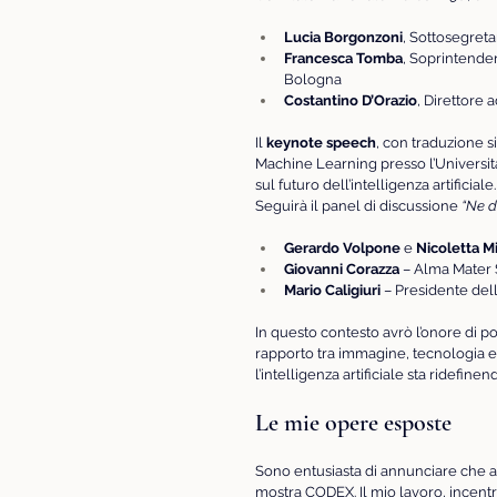
Lucia Borgonzoni
, Sottosegreta
Francesca Tomba
, Soprintenden
Bologna
Costantino D’Orazio
, Direttore 
Il 
keynote speech
, con traduzione si
Machine Learning presso l’Università
sul futuro dell’intelligenza artificiale.
Seguirà il panel di discussione 
“Ne d
Gerardo Volpone
 e 
Nicoletta Mi
Giovanni Corazza
 – Alma Mater 
Mario Caligiuri
 – Presidente dell
In questo contesto avrò l’onore di por
rapporto tra immagine, tecnologia e r
l’intelligenza artificiale sta ridefi
Le mie opere esposte
Sono entusiasta di annunciare che a
mostra CODEX. Il mio lavoro, incentr