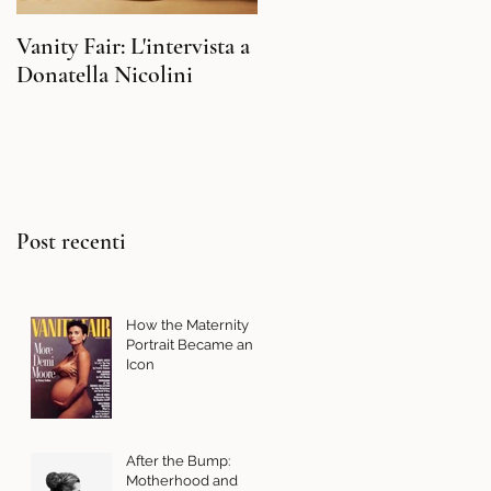
Vanity Fair: L'intervista a
Illuminazione: Da dove
Donatella Nicolini
cominciare e cosa
scegliere per il tuo studi
fotografico
Post recenti
How the Maternity
Portrait Became an
Icon
After the Bump:
Motherhood and