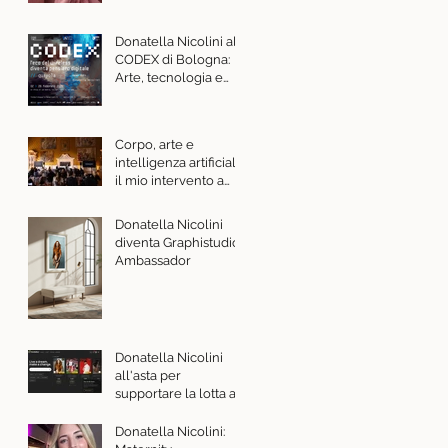
Donatella Nicolini al
CODEX di Bologna:
Arte, tecnologia e
sguardo
contemporaneo
Corpo, arte e
intelligenza artificiale:
il mio intervento a
Palazzo Barberini su
invito del Ministero
Donatella Nicolini
della Cultura
diventa Graphistudio
Ambassador
Donatella Nicolini
all'asta per
supportare la lotta ai
tumori al seno con
Komen Italia e Charity
Donatella Nicolini:
Stars