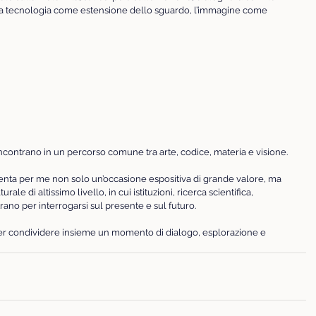
, la tecnologia come estensione dello sguardo, l’immagine come 
i incontrano in un percorso comune tra arte, codice, materia e visione.
nta per me non solo un’occasione espositiva di grande valore, ma 
e di altissimo livello, in cui istituzioni, ricerca scientifica, 
trano per interrogarsi sul presente e sul futuro.
per condividere insieme un momento di dialogo, esplorazione e 