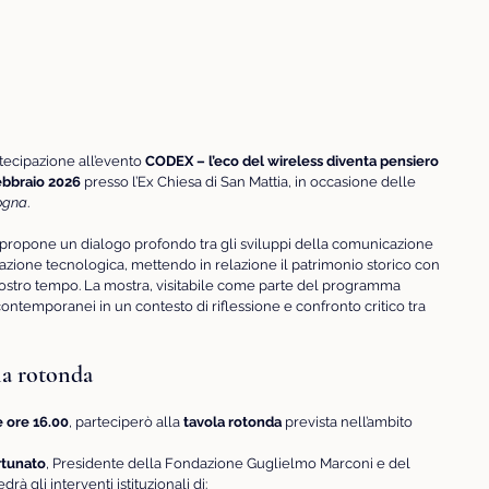
tecipazione all’evento 
CODEX – l’eco del wireless diventa pensiero 
febbraio 2026
 presso l’Ex Chiesa di San Mattia, in occasione delle 
ogna
.
propone un dialogo profondo tra gli sviluppi della comunicazione 
azione tecnologica, mettendo in relazione il patrimonio storico con 
 nostro tempo. La mostra, visitabile come parte del programma 
 contemporanei in un contesto di riflessione e confronto critico tra 
la rotonda
e ore 16.00
, parteciperò alla 
tavola rotonda
 prevista nell’ambito 
rtunato
, Presidente della Fondazione Guglielmo Marconi e del 
edrà gli interventi istituzionali di: