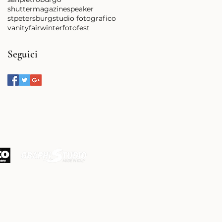
shuttermagazine
speaker
stpetersburg
studio fotografico
vanityfair
winterfotofest
Seguici