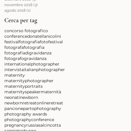
novembre 2018
(3)
3 post
agosto 2018
(1)
1 post
Cerca per tag
concorso fotografico
conference
donatellanicolini
festivalfotografia
fotofestival
fotografa
fotografia
fotografiadigravidanza
fotografo
gravidanza
internationalphotographer
intervista
italianphotographer
maternity
maternityphotographer
maternityportraits
maternityspeaker
maternità
neonati
newborn
newbornretreat
onlineretreat
pancione
parto
photography
photography awards
photographyconference
pregnancy
russia
salcincotta
sanpietroburgo